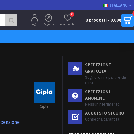
ITALIANO
0
0 prodotti - 0,00€
Login
Registra
Lista Desideri
SPEDIZIONE
GRATUITA
Sugli ordini a partire da
€150
SPEDIZIONI
ANONIME
Nessun riferimento
Cipla
ACQUISTO SICURO
Consegna garantita
recensione