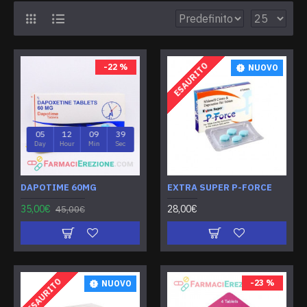
ESAURITO
-22 %
NUOVO
05
12
09
39
Day
Hour
Min
Sec
DAPOTIME 60MG
EXTRA SUPER P-FORCE
35,00€
28,00€
45,00€
ESAURITO
-23 %
NUOVO