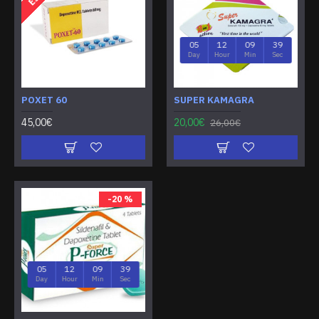
05
12
09
39
Day
Hour
Min
Sec
POXET 60
SUPER KAMAGRA
45,00€
20,00€
26,00€
-20 %
05
12
09
39
Day
Hour
Min
Sec