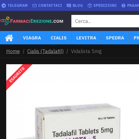
TELEGRAM
CONTATTACI
BLOG
SPEDIZIONI
PAGA
VIAGRA
CIALIS
LEVITRA
SPEDRA
P
Home
Cialis (Tadalafil)
Vidalista 5mg
ESAURITO