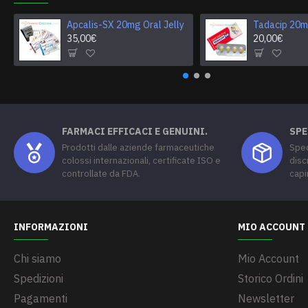
Apcalis-SX 20mg Oral Jelly
Tadacip 20
35,00€
20,00€
FARMACI EFFICACI E GENUINI.
SPE
Prodotti dalle aziende farmaceutiche
Sped
colossi internazionali, certificate ISO e
disc
controllate da FDA.
capi
INFORMAZIONI
MIO ACCOUNT
Chi siamo
Mio Account
Spedizioni
Storico Ordini
Pagamenti
Newsletter