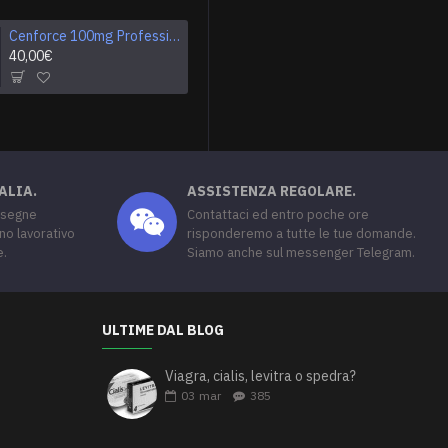
Tastylia 20mg
Cenforce 100mg Professional
Cenforce 150mg
Vidalista 10mg
40,00€
50,00€
50,00€
30,00€
ALIA.
ASSISTENZA REGOLARE.
nsegne
Contattaci ed entro poche ore
no lavorativo
risponderemo a tutte le tue domande.
e.
Siamo anche sul messenger Telegram.
ULTIME DAL BLOG
Viagra, cialis, levitra o spedra?
03
mar
385