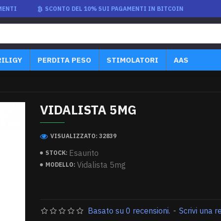
MENTI
SCONTO DEL 10% SUI PAGAMENTI IN BITCOIN
RILIGY
PERDITA PESO
STIMOLATORI
AAS
VIDALISTA 5MG
VISUALIZZATO: 32839
Esaurito
STOCK:
Vidalista 5mg
MODELLO:
Basato su 0 recensioni.
-
Scrivi una 