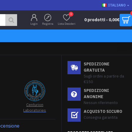
ITALIANO
0
0 prodotti - 0,00€
Login
Registra
Lista Desideri
SPEDIZIONE
GRATUITA
Sugli ordini a partire da
€150
SPEDIZIONI
ANONIME
Nessun riferimento
Centurion
Laboratories
ACQUISTO SICURO
Consegna garantita
recensione