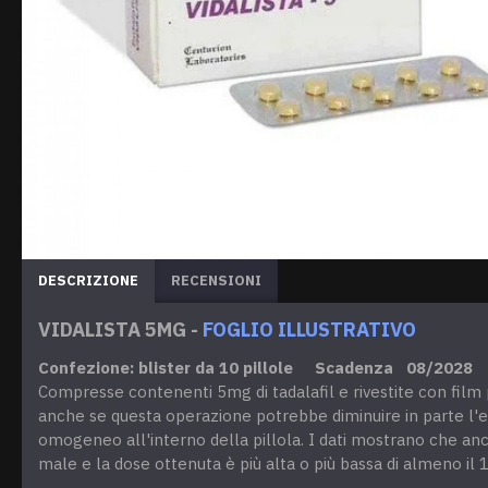
DESCRIZIONE
RECENSIONI
VIDALISTA 5MG -
FOGLIO ILLUSTRATIVO
Confezione: blister da 10 pillole Scadenza 08/2028
Compresse contenenti 5mg di tadalafil e rivestite con film pr
anche se questa operazione potrebbe diminuire in parte l'eff
omogeneo all'interno della pillola. I dati mostrano che anche
male e la dose ottenuta è più alta o più bassa di almeno il 