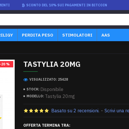
MENTI
SCONTO DEL 10% SUI PAGAMENTI IN BITCOIN
RILIGY
PERDITA PESO
STIMOLATORI
AAS
TASTYLIA 20MG
-20 %
VISUALIZZATO: 25428
Disponibile
STOCK:
Tastylia 20mg
MODELLO:
Basato su 2 recensioni.
-
Scrivi una 
OFFERTA TERMINA TRA: