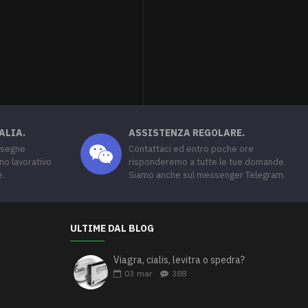
Vidalista 10mg
Vidalista 20mg
20,00€
30,00€
30,00€
45,00€
ALIA.
ASSISTENZA REGOLARE.
nsegne
Contattaci ed entro poche ore
no lavorativo
risponderemo a tutte le tue domande.
e.
Siamo anche sul messenger Telegram.
ULTIME DAL BLOG
Viagra, cialis, levitra o spedra?
03
mar
388