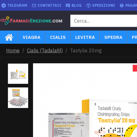
TELEGRAM
CONTATTACI
BLOG
SPEDIZIONI
PAGA
VIAGRA
CIALIS
LEVITRA
SPEDRA
P
Home
Cialis (Tadalafil)
Tastylia 20mg