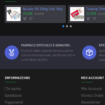
Apcalis-SX 20mg Oral Jelly
Tadacip 20
30,00€
12,00€
35,00€
20,0
FARMACI EFFICACI E GENUINI.
SPE
Prodotti dalle aziende farmaceutiche
Sped
colossi internazionali, certificate ISO e
disc
controllate da FDA.
capi
INFORMAZIONI
MIO ACCOUNT
Chi siamo
Mio Account
Spedizioni
Storico Ordini
Pagamenti
Newsletter