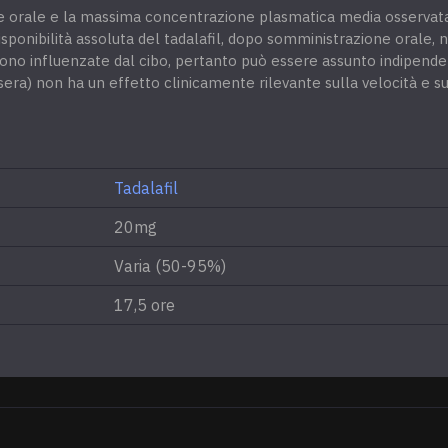
e orale e la massima concentrazione plasmatica media osservata
ponibilità assoluta del tadalafil, dopo somministrazione orale, 
 sono influenzate dal cibo, pertanto può essere assunto indipende
ra) non ha un effetto clinicamente rilevante sulla velocità e su
Tadalafil
20mg
Varia (50-95%)
17,5 ore