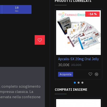
PRODOTTI CORRELATI
18
Sec
-14 %
Apcalis-SX 20mg Oral Jelly
30,00€
35,00€
Acquista
 il completo scioglimento
COMPRATI INSIEME
ompressa classica. La
nservata nella confezione