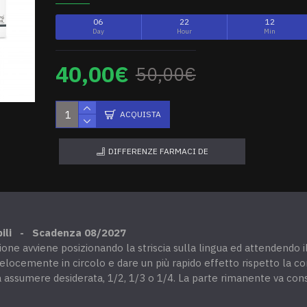
06
22
12
Day
Hour
Min
40,00€
50,00€
ACQUISTA
DIFFERENZE FARMACI DE
bili -
Scadenza 08/2027
zione avviene posizionando la striscia sulla lingua ed attendendo
 velocemente in circolo e dare un più rapido effetto rispetto la c
 da assumere desiderata, 1/2, 1/3 o 1/4. La parte rimanente va co