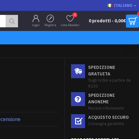
ITALIANO
0
0 prodotti - 0,00€
Login
Registra
Lista Desideri
SPEDIZIONE
GRATUITA
Sugli ordini a partire da
€150
SPEDIZIONI
ANONIME
Nessun riferimento
ACQUISTO SICURO
recensione
Consegna garantita