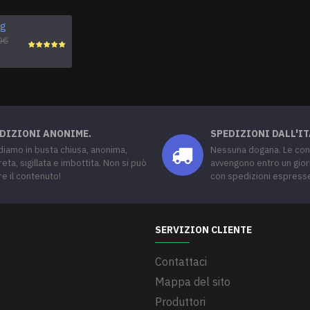
mg
Tadalafil C20
45,00€
0€
DIZIONI ANONIME.
SPEDIZIONI DALL'IT
iamo in busta chiusa, anonima,
Nessuna dogana. Le co
reta, sigillata e imbottita. Non si può
avvengono entro un gior
re il contenuto!
con spedizioni espress
SERVIZION CLIENTE
Contattaci
Mappa del sito
Produttori