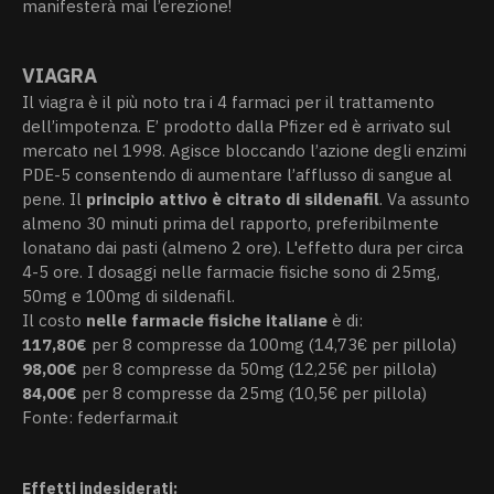
manifesterà mai l’erezione!
VIAGRA
Il viagra è il più noto tra i 4 farmaci per il trattamento
dell’impotenza. E’ prodotto dalla Pfizer ed è arrivato sul
mercato nel 1998. Agisce bloccando l’azione degli enzimi
PDE-5 consentendo di aumentare l’afflusso di sangue al
pene. Il
principio attivo è citrato di sildenafil
. Va assunto
almeno 30 minuti prima del rapporto, preferibilmente
lonatano dai pasti (almeno 2 ore). L'effetto dura per circa
4-5 ore. I dosaggi nelle farmacie fisiche sono di 25mg,
50mg e 100mg di sildenafil.
Il costo
nelle farmacie fisiche italiane
è di:
117,80€
per 8 compresse da 100mg (14,73€ per pillola)
98,00€
per 8 compresse da 50mg (12,25€ per pillola)
84,00€
per 8 compresse da 25mg (10,5€ per pillola)
Fonte: federfarma.it
Effetti indesiderati: