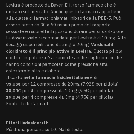
Levitra è prodotto da Bayer. E’ il terzo farmaco che è
entrato sul mercato. Anche questo farmaco appartiene
alla classe di farmaci chiamati inibitori della PDE-5. Può
essere preso da 30 a 60 minuti prima del rapporto
sessuale e i suoi effetti possono durare per circa 4-5 ore.
La dose iniziale raccomandata per Levitra è di 10 mg. Altri
dosaggi disponibili sono da 5mg e 20mg.
Vardenafil
cloridrato è il principio attivo in Levitra.
Questa pillola
contro l’impotenza è assumibile anche dagli uomini che
hanno condizioni particolari come pressione alta,
colesterolo alto e diabete.
Il costo
nelle farmacie fisiche italiane
è di:
95,06€
per 12 compresse da 20mg (7,92€ per pillola)
38,00€
per 4 compresse da 10mg (9,5€ per pillola)
19,00€
per 4 compresse da 5mg (4,75€ per pillola)
Fonte: federfarma.it
Effetti indesiderati:
Più di una persona su 10: Mal di testa.