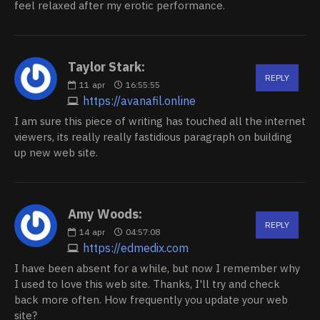
feel relaxed after my erotic performance.
Taylor Stark:
REPLY
11
apr
16:55:55
https://avanafil.online
I am sure this piece of writing has touched all the internet
viewers, its really really fastidious paragraph on building
up new web site.
Amy Woods:
REPLY
14
apr
04:57:08
https://edmedix.com
I have been absent for a while, but now I remember why
I used to love this web site. Thanks, I'll try and check
back more often. How frequently you update your web
site?