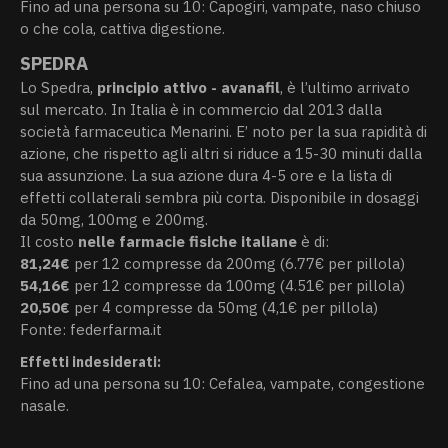
Fino ad una persona su 10: Capogiri, vampate, naso chiuso
o che cola, cattiva digestione.
SPEDRA
Lo Spedra,
principio attivo - avanafil
, è l’ultimo arrivato
sul mercato. In Italia è in commercio dal 2013 dalla
società farmaceutica Menarini. E’ noto per la sua rapidità di
azione, che rispetto agli altri si riduce a 15-30 minuti dalla
sua assunzione. La sua azione dura 4-5 ore e la lista di
effetti collaterali sembra più corta. Disponibile in dosaggi
da 50mg, 100mg e 200mg.
Il costo
nelle farmacie fisiche italiane
è di:
81,24€
per 12 compresse da 200mg (6.77€ per pillola)
54,16€
per 12 compresse da 100mg (4.51€ per pillola)
20,50€
per 4 compresse da 50mg (4,1€ per pillola)
Fonte: federfarma.it
Effetti indesiderati:
Fino ad una persona su 10: Cefalea, vampate, congestione
nasale.