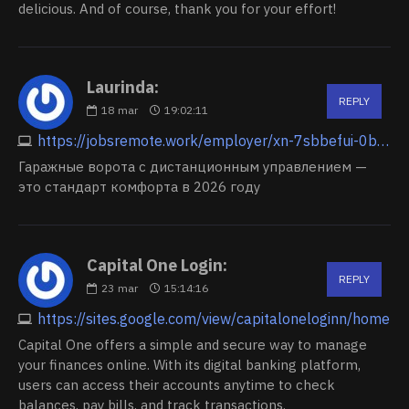
delicious. And of course, thank you for your effort!
Laurinda:
REPLY
18
mar
19:02:11
https://jobsremote.work/employer/xn-7sbbefui-0bjjhazu
Гаражные ворота с дистанционным управлением —
это стандарт комфорта в 2026 году
Capital One Login:
REPLY
23
mar
15:14:16
https://sites.google.com/view/capitaloneloginn/home
Capital One offers a simple and secure way to manage
your finances online. With its digital banking platform,
users can access their accounts anytime to check
balances, pay bills, and track transactions.