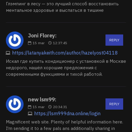
Глэмпинг в лесу — это лучший способ восстановить
ментальное здоровье и выспаться в тишине
Joni Florey:
REPLY
15
mar
12:37:45
https://latanyakeith.com/author/hazelyost04118
Искал где купить кондиционер с установкой в Москве
недорого, нашёл хорошие предложения с
современными функциями и тихой работой.
new lsm99:
REPLY
15
mar
20:34:31
https://lsm999dna.online/login
Magnificent web site. Plenty of helpful information here.
I’m sending it to a few pals ans additionally sharing in