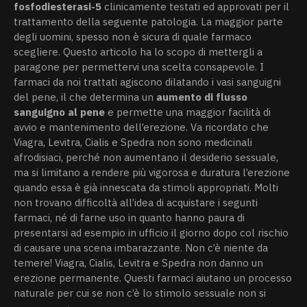
fosfodiesterasi-5
clinicamente testati ed approvati per il
trattamento della seguente patologia. La maggior parte
degli uomini, spesso non è sicura di quale farmaco
scegliere. Questo articolo ha lo scopo di mettergli a
paragone per permettervi una scelta consapevole. I
farmaci da noi trattati agiscono dilatando i vasi sanguigni
del pene, il che determina un
aumento di flusso
sanguigno al pene
e permette una maggior facilità di
avvio e mantenimento dell’erezione. Va ricordato che
Viagra, Levitra, Cialis e Spedra non sono medicinali
afrodisiaci, perché non aumentano il desiderio sessuale,
ma si limitano a rendere più vigorosa e duratura l’erezione
quando essa è già innescata da stimoli appropriati. Molti
non trovano difficoltà all’idea di acquistare i segunti
farmaci, né di farne uso in quanto hanno paura di
presentarsi ad esempio in ufficio il giorno dopo col rischio
di causare una scena imbarazzante. Non c’è niente da
temere! Viagra, Cialis, Levitra e Spedra non danno un
erezione permanente. Questi farmaci aiutano un processo
naturale per cui se non c’è lo stimolo sessuale non si