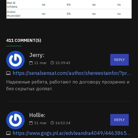
411 COMMENT(S)
Jerry:
REPLY
11
mar
15:39:43
https://senalsensat.com/author/shereestainfor/?profile=true
Надежные ребята, работают по договору прозрачно и
без скрытых доплат.
Hollie:
REPLY
11
mar
16:52:24
https://www.gogs.jnl.ar/edvleandra4049/4463865/wiki/paiaks.ru