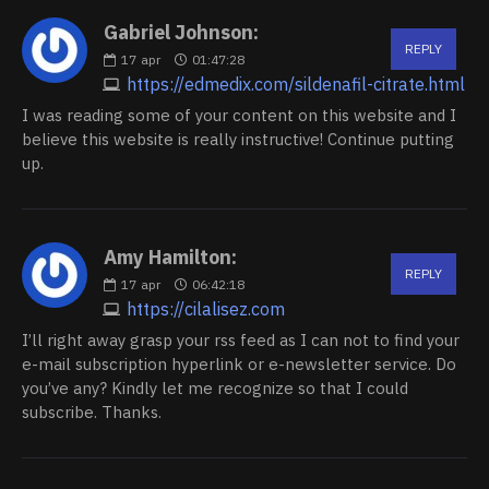
Gabriel Johnson:
REPLY
17
apr
01:47:28
https://edmedix.com/sildenafil-citrate.html
I was reading some of your content on this website and I
believe this website is really instructive! Continue putting
up.
Amy Hamilton:
REPLY
17
apr
06:42:18
https://cilalisez.com
I’ll right away grasp your rss feed as I can not to find your
e-mail subscription hyperlink or e-newsletter service. Do
you’ve any? Kindly let me recognize so that I could
subscribe. Thanks.