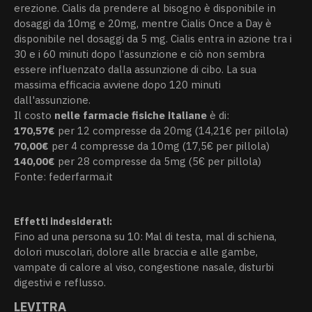
erezione. Cialis da prendere al bisogno è disponibile in
dosaggi da 10mg e 20mg, mentre Cialis Once a Day è
disponibile nel dosaggi da 5 mg. Cialis entra in azione tra i
30 e i 60 minuti dopo l’assunzione e ciò non sembra
essere influenzato dalla assunzione di cibo. La sua
massima efficacia avviene dopo 120 minuti
dall'assunzione.
Il costo
nelle farmacie fisiche italiane
è di:
170,57€
per 12 compresse da 20mg (14,21€ per pillola)
70,00€
per 4 compresse da 10mg (17,5€ per pillola)
140,00€
per 28 compresse da 5mg (5€ per pillola)
Fonte: federfarma.it
Effetti indesiderati:
Fino ad una persona su 10:
Mal di testa, mal di schiena,
dolori muscolari, dolore alle braccia e alle gambe,
vampate di calore al viso, congestione nasale, disturbi
digestivi e reflusso.
LEVITRA