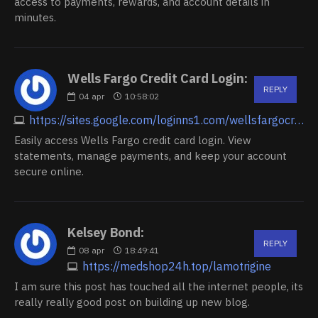
access to payments, rewards, and account details in
minutes.
Wells Fargo Credit Card Login:
REPLY
04
apr
10:58:02
https://sites.google.com/loginns1.com/wellsfargocreditcardlogin/home
Easily access Wells Fargo credit card login. View
statements, manage payments, and keep your account
secure online.
Kelsey Bond:
REPLY
08
apr
18:49:41
https://medshop24h.top/lamotrigine
I am sure this post has touched all the internet people, its
really really good post on building up new blog.