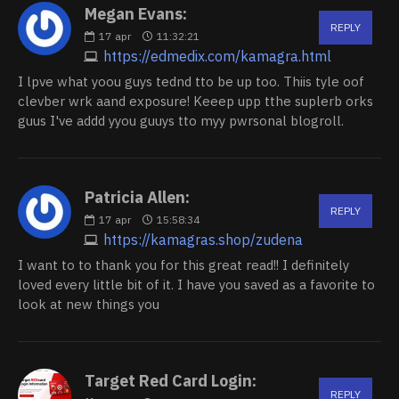
Megan Evans:
REPLY
17
apr
11:32:21
https://edmedix.com/kamagra.html
I lpve what yoou guys tednd tto be up too. Thiis tyle oof
clevber wrk aand exposure! Keeep upp tthe suplerb orks
guus I've addd yyou guuys tto myy pwrsonal blogroll.
Patricia Allen:
REPLY
17
apr
15:58:34
https://kamagras.shop/zudena
I want to to thank you for this great read!! I definitely
loved every little bit of it. I have you saved as a favorite to
look at new things you
Target Red Card Login:
REPLY