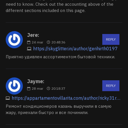
need to know. Check out the accounting above of the
different sections included on this page.
Jere:
REPLY
24
mar
20:48:36
https://skyglitter.in/author/gerihirth0197
Приятно удивлен ассортиментом бытовой техники.
Jayme:
REPLY
28
mar
20:18:37
https://appartamentovillarita.com/author/ricky31r441874
Ремонт кондиционеров казань выручили в самую
жару, приехали быстро и все починили.